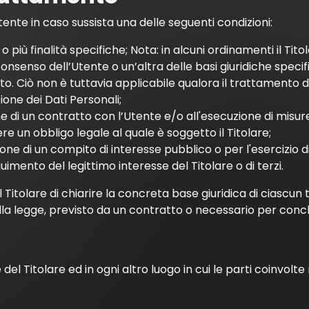
’Utente in caso sussista una delle seguenti condizioni:
 più finalità specifiche; Nota: in alcuni ordinamenti il Tit
onsenso dell’Utente o un’altra delle basi giuridiche specif
. Ciò non è tuttavia applicabile qualora il trattamento di
ione dei Dati Personali;
e di un contratto con l’Utente e/o all'esecuzione di misur
 un obbligo legale al quale è soggetto il Titolare;
e di un compito di interesse pubblico o per l'esercizio di pu
imento del legittimo interesse del Titolare o di terzi.
itolare di chiarire la concreta base giuridica di ciascun 
ulla legge, previsto da un contratto o necessario per conc
 del Titolare ed in ogni altro luogo in cui le parti coinvolt