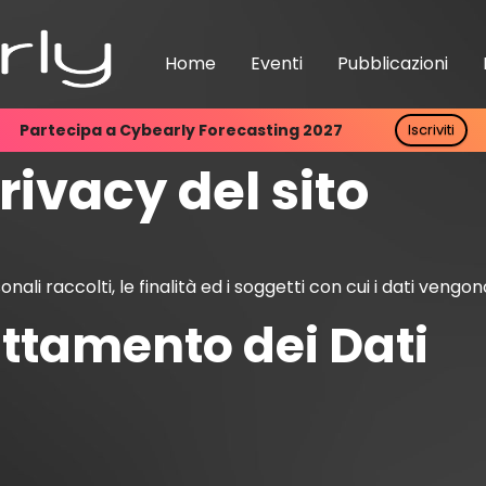
Home
Eventi
Pubblicazioni
Partecipa a Cybearly Forecasting 2027
Iscriviti
rivacy del sito
nali raccolti, le finalità ed i soggetti con cui i dati vengono
attamento dei Dati